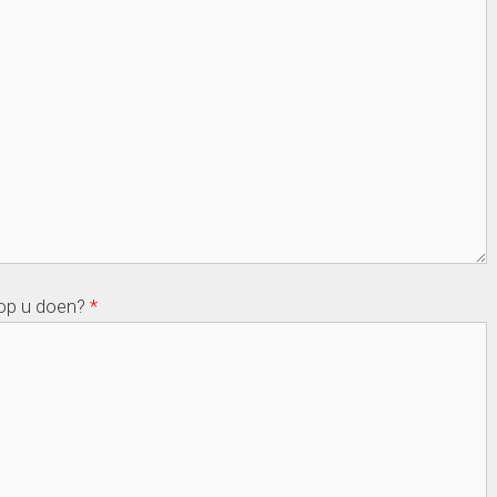
op u doen?
*