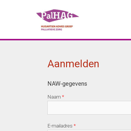
Ga
naar
de
inhoud
Aanmelden
NAW-gegevens
Naam
*
E-mailadres
*